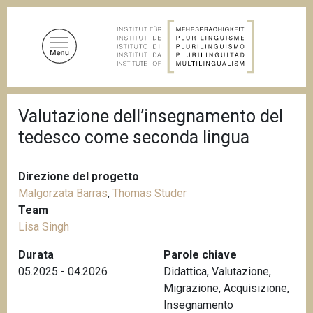
S
a
l
t
a
a
B
l
Valutazione dell’insegnamento del
r
c
i
tedesco come seconda lingua
c
o
i
n
o
t
l
Direzione del progetto
e
e
Malgorzata Barras
,
Thomas Studer
d
n
Team
i
u
p
Lisa Singh
a
t
n
Durata
Parole chiave
o
e
05.2025 - 04.2026
Didattica
,
Valutazione
,
p
Migrazione
,
Acquisizione
,
r
Insegnamento
i