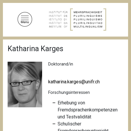
D
i
r
e
k
t
P
z
Katharina Karges
f
u
a
d
m
n
Doktorand/in
I
a
n
v
i
h
katharina.karges@unifr.ch
g
a
a
Forschungsinteressen
l
t
i
t
Erhebung von
o
Fremdsprachenkompetenzen
n
und Testvalidität
Schulischer
Fremdsprachenunterricht