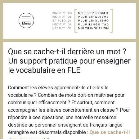
D
i
r
e
k
t
P
z
Que se cache-t-il derrière un mot ?
f
u
a
Un support pratique pour enseigner
d
m
n
le vocabulaire en FLE
I
a
n
v
i
h
Comment les élèves apprennent-ils et elles le
g
a
a
vocabulaire ? Combien de mots doit-on maîtriser pour
l
t
communiquer efficacement ? Et surtout, comment
i
t
accompagner les élèves concrètement en classe ? Pour
o
n
répondre à ces questions, une nouvelle ressource
destinée au personnel enseignant de français langue
étrangère est désormais disponible :
Que se cache-t-il