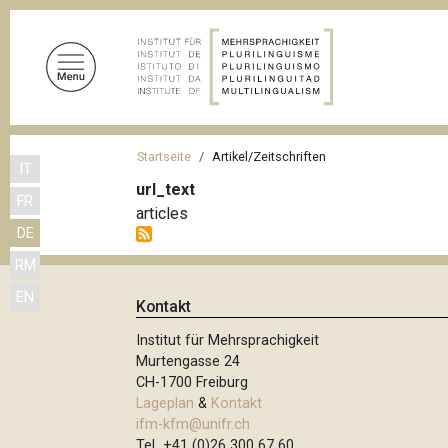
D
i
r
e
k
t
P
z
Startseite
Artikel/Zeitschriften
IT
f
u
url_text
FR
m
a
articles
I
DE
d
n
RM
n
h
EN
a
a
Kontakt
l
v
Institut für Mehrsprachigkeit
t
i
Murtengasse 24
CH-1700 Freiburg
g
Lageplan
&
Kontakt
a
ifm-kfm@unifr.ch
Tel +41 (0)26 300 67 60