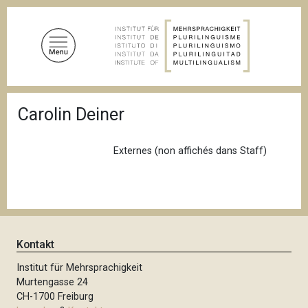
D
i
r
e
k
t
P
z
Carolin Deiner
f
u
a
d
m
n
Externes (non affichés dans Staff)
I
a
n
v
i
h
g
a
a
l
t
i
t
Kontakt
o
n
Institut für Mehrsprachigkeit
Murtengasse 24
CH-1700 Freiburg