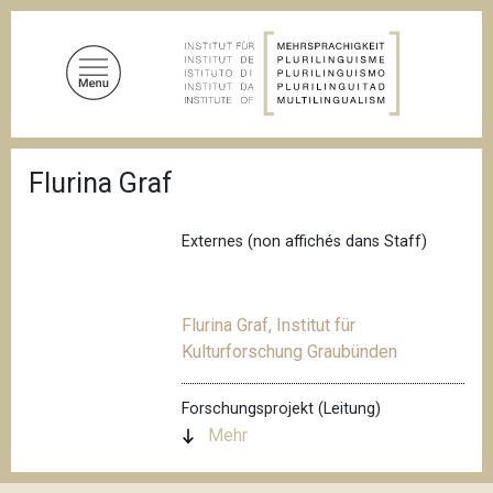
D
i
r
e
k
t
P
z
Flurina Graf
f
u
a
d
m
n
Externes (non affichés dans Staff)
I
a
n
v
i
h
g
Flurina Graf, Institut für
a
a
Kulturforschung Graubünden
l
t
i
t
o
Forschungsprojekt (Leitung)
n
Mehr