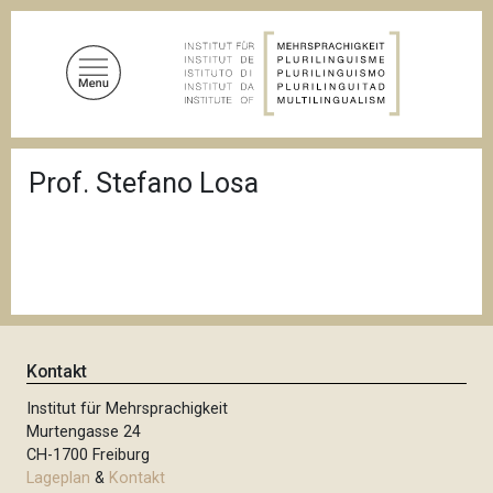
D
i
r
e
k
t
P
z
Prof. Stefano Losa
f
u
a
d
m
n
I
a
n
v
i
h
g
a
a
l
t
Kontakt
i
t
o
Institut für Mehrsprachigkeit
n
Murtengasse 24
CH-1700 Freiburg
Lageplan
&
Kontakt