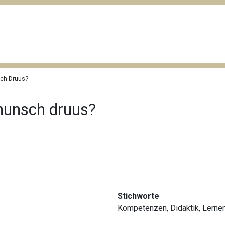
ch Druus?
hunsch druus?
Stichworte
Kompetenzen
,
Didaktik
,
Lerne