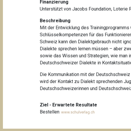
Finanzierung
t
Unterstützt von Jacobs Foundation, Loterie 
i
o
Beschreibung
Mit der Entwicklung des Trainingprogramms C
n
Schlüsselkompetenzen für das Funktionieren
Schweiz kann den Dialektgebrauch nicht ign
Dialekte sprechen lernen müssen – aber zwei
sowie das Wissen und Strategien, wie man i
Deutschschweizer Dialekte in Kontaktsituati
Die Kommunikation mit der Deutschschweiz w
wird der Kontakt zu Dialekt sprechenden Ju
Deutschschweizerinnen und Deutschschweize
Ziel - Erwartete Resultate
Bestellen
: www.schulverlag.ch