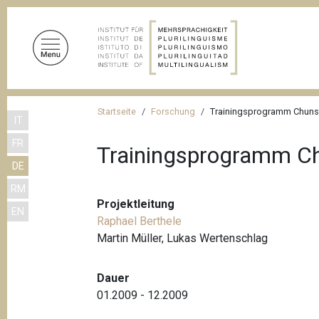
D
i
r
e
k
t
P
z
Startseite
Forschung
Trainingsprogramm Chuns
IT
f
u
FR
m
a
Trainingsprogramm C
I
DE
d
n
RM
n
h
Projektleitung
EN
a
a
Raphael Berthele
l
v
Martin Müller,
Lukas Wertenschlag
t
i
Dauer
g
01.2009 - 12.2009
a