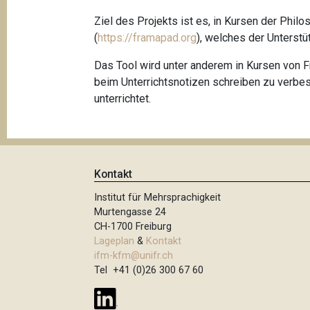
t
Ziel des Projekts ist es, in Kursen der Phi
i
(
https://framapad.org
), welches der Unterstü
o
Das Tool wird unter anderem in Kursen von
n
beim Unterrichtsnotizen schreiben zu verbe
unterrichtet.
Kontakt
Institut für Mehrsprachigkeit
Murtengasse 24
CH-1700 Freiburg
Lageplan
&
Kontakt
ifm-kfm@unifr.ch
Tel +41 (0)26 300 67 60