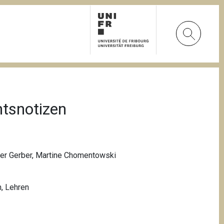
htsnotizen
ler Gerber, Martine Chomentowski
n
,
Lehren