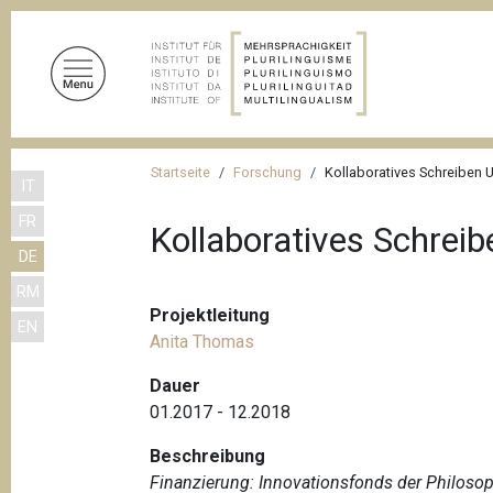
D
i
r
e
k
t
P
z
Startseite
Forschung
Kollaboratives Schreiben 
IT
f
u
FR
m
a
Kollaboratives Schrei
I
DE
d
n
RM
n
h
Projektleitung
EN
a
a
Anita Thomas
l
v
t
Dauer
i
01.2017 - 12.2018
g
Beschreibung
a
Finanzierung: Innovationsfonds der Philosoph