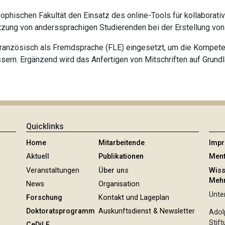
losophischen Fakultät den Einsatz des online-Tools für kollabo
tzung von anderssprachigen Studierenden bei der Erstellung von 
 Französisch als Fremdsprache (FLE) eingesetzt, um die Kompet
ssern. Ergänzend wird das Anfertigen von Mitschriften auf Grun
Quicklinks
Home
Mitarbeitende
Imp
Aktuell
Publikationen
Ment
Veranstaltungen
Über uns
Wiss
Mehr
News
Organisation
Unter
Forschung
Kontakt und Lageplan
Doktoratsprogramm
Auskunftsdienst & Newsletter
Adol
Stif
CeDiLE