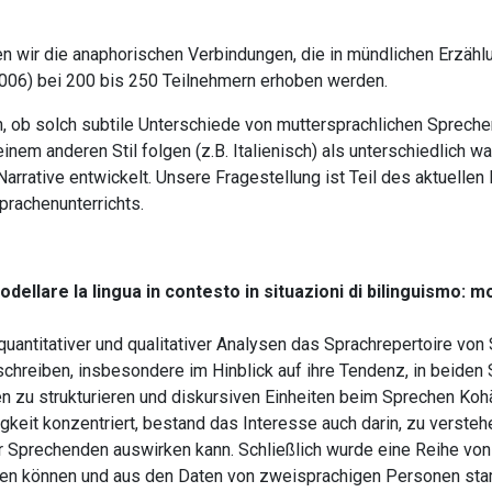
 wir die anaphorischen Verbindungen, die in mündlichen Erzählu
 2006) bei 200 bis 250 Teilnehmern erhoben werden.
len, ob solch subtile Unterschiede von muttersprachlichen Spre
einem anderen Stil folgen (z.B. Italienisch) als unterschiedlic
Narrative entwickelt. Unsere Fragestellung ist Teil des aktuelle
prachenunterrichts.
odellare la lingua in contesto in situazioni di bilinguismo: m
 quantitativer und qualitativer Analysen das Sprachrepertoire von
reiben, insbesondere im Hinblick auf ihre Tendenz, in beiden S
en zu strukturieren und diskursiven Einheiten beim Sprechen Koh
igkeit konzentriert, bestand das Interesse auch darin, zu versteh
 Sprechenden auswirken kann. Schließlich wurde eine Reihe von
werden können und aus den Daten von zweisprachigen Personen s