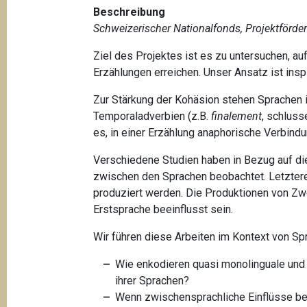
t
Beschreibung
i
Schweizerischer Nationalfonds, Projektförde
o
Ziel des Projektes ist es zu untersuchen, a
n
Erzählungen erreichen. Unser Ansatz ist insp
Zur Stärkung der Kohäsion stehen Sprachen in
Temporaladverbien (z.B.
finalement
, schluss
es, in einer Erzählung anaphorische Verbin
Verschiedene Studien haben in Bezug auf die
zwischen den Sprachen beobachtet. Letztere 
produziert werden. Die Produktionen von Z
Erstsprache beeinflusst sein.
Wir führen diese Arbeiten im Kontext von Spr
Wie enkodieren quasi monolinguale und b
ihrer Sprachen?
Wenn zwischensprachliche Einflüsse beo