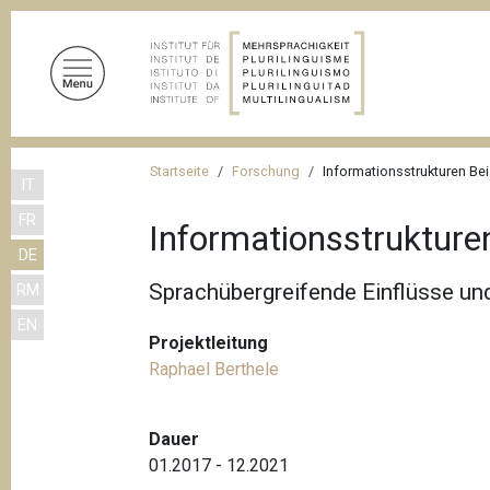
D
i
r
e
k
t
P
z
Startseite
Forschung
Informationsstrukturen B
IT
f
u
FR
m
a
Informationsstrukture
I
DE
d
n
Sprachübergreifende Einflüsse u
RM
n
h
EN
a
a
Projektleitung
l
v
Raphael Berthele
t
i
g
Dauer
a
01.2017 - 12.2021