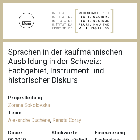
D
i
r
e
k
t
P
z
Sprachen in der kaufmännischen
f
u
a
Ausbildung in der Schweiz:
d
m
n
Fachgebiet, Instrument und
I
a
historischer Diskurs
n
v
i
h
g
a
a
Projektleitung
l
t
Zorana Sokolovska
i
t
o
Team
n
Alexandre Duchêne
,
Renata Coray
Dauer
Stichworte
Finanzierung