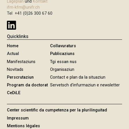
Lageplan
und
Kontakt
ifm-kfm@unifr.ch
Tel +41 (0)26 300 67 60
Quicklinks
Home
Collavuraturs
Actual
Publicaziuns
Manifestaziuns
Tgi essan nus
Novitads
Organisaziun
Perscrutaziun
Contact e plan da la situaziun
Program da doctorat
Servetsch d'infurmaziun e newsletter
CeDiLE
Center scientific da cumpetenza per la plurilinguitad
Impressum
Mentions légales