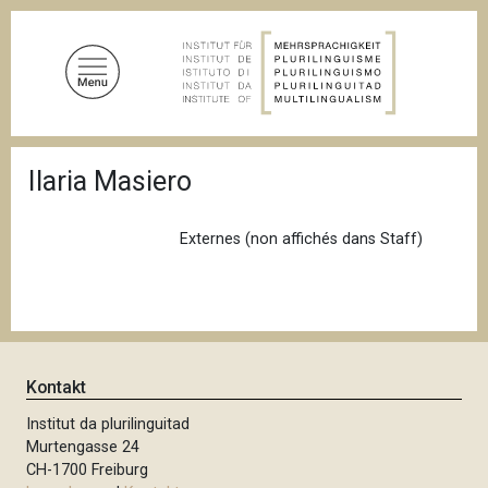
D
i
r
e
k
t
P
z
Ilaria Masiero
f
u
a
d
m
n
Externes (non affichés dans Staff)
I
a
n
v
i
h
g
a
a
l
t
i
t
Kontakt
o
n
Institut da plurilinguitad
Murtengasse 24
CH-1700 Freiburg