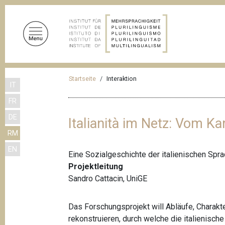
D
i
r
e
k
t
P
z
Startseite
Interaktion
IT
f
u
FR
m
a
I
DE
d
Italianità im Netz: Vom K
n
RM
n
h
EN
a
a
Eine Sozialgeschichte der italienischen Sp
l
v
Projektleitung
t
Sandro Cattacin, UniGE
i
g
Das Forschungsprojekt will Abläufe, Charakte
a
rekonstruieren, durch welche die italienische