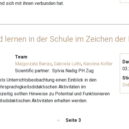
d sich mit ihnen verbunden hat.
 lernen in der Schule im Zeichen der
Team
Da
Malgorzata Barras
,
Gabriela Lüthi
,
Karolina Kofler
03.
Scientific partner:
Sylvia Nadig
PH Zug
St
els Unterrichtsbeobachtung einen Einblick in den
Did
hrsprachigkeitsdidaktischen Aktivitäten im
zeitig sollten Hinweise zu Potential und Funktionieren
tsdidaktischen Aktivitäten erhalten werden.
V
‹‹
Seite 3
o