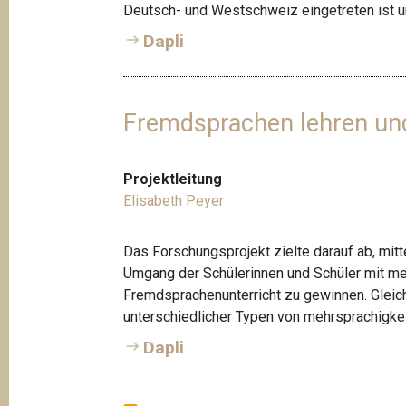
t
Deutsch- und Westschweiz eingetreten ist un
i
Dapli
o
n
Fremdsprachen lehren und
Projektleitung
Elisabeth Peyer
Das Forschungsprojekt zielte darauf ab, mitt
Umgang der Schülerinnen und Schüler mit me
Fremdsprachenunterricht zu gewinnen. Gleich
unterschiedlicher Typen von mehrsprachigkei
Dapli
S
e