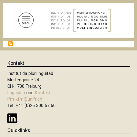
D
i
r
e
k
t
P
z
f
u
a
d
m
Kontakt
n
I
a
Institut da plurilinguitad
n
v
Murtengasse 24
i
h
CH-1700 Freiburg
g
a
Lageplan
und
Kontakt
a
l
t
ifm-kfm@unifr.ch
i
Tel +41 (0)26 300 67 60
t
o
n
Quicklinks