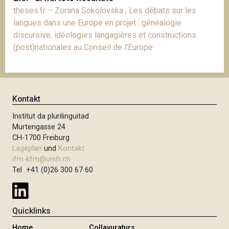
theses.fr – Zorana Sokolovska , Les débats sur les
langues dans une Europe en projet : généalogie
discursive, idéologies langagières et constructions
(post)nationales au Conseil de l'Europe
Kontakt
Institut da plurilinguitad
Murtengasse 24
CH-1700 Freiburg
Lageplan
und
Kontakt
ifm-kfm@unifr.ch
Tel +41 (0)26 300 67 60
Quicklinks
Home
Collavuraturs