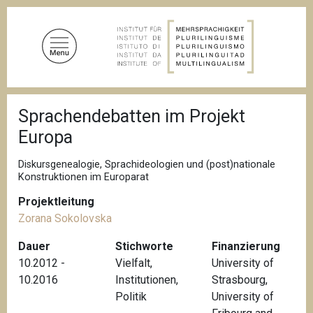
D
i
r
e
k
t
P
z
Sprachendebatten im Projekt
f
u
a
Europa
d
m
n
I
a
Diskursgenealogie, Sprachideologien und (post)nationale
n
v
Konstruktionen im Europarat
i
h
g
Projektleitung
a
a
Zorana Sokolovska
l
t
i
t
Dauer
Stichworte
Finanzierung
o
10.2012 -
Vielfalt
,
University of
n
10.2016
Institutionen
,
Strasbourg,
Politik
University of