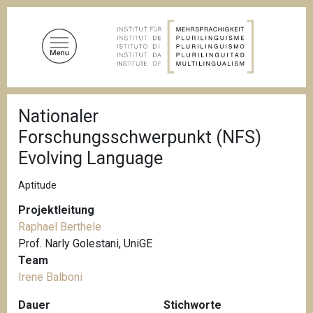
D
i
r
e
k
t
P
z
Nationaler
f
u
a
Forschungsschwerpunkt (NFS)
d
m
n
Evolving Language
I
a
n
v
Aptitude
i
h
g
a
Projektleitung
a
l
t
Raphael Berthele
i
t
Prof. Narly Golestani, UniGE
o
Team
n
Irene Balboni
Dauer
Stichworte