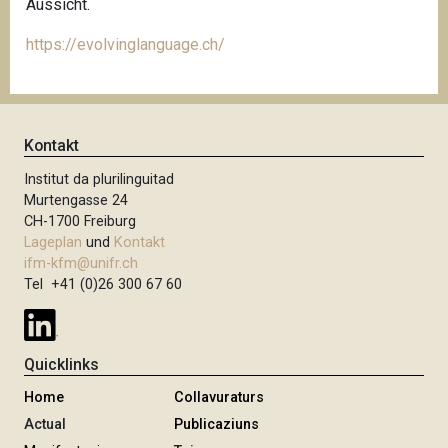
Aussicht.
https://evolvinglanguage.ch/
Kontakt
Institut da plurilinguitad
Murtengasse 24
CH-1700 Freiburg
Lageplan
und
Kontakt
ifm-kfm@unifr.ch
Tel +41 (0)26 300 67 60
Quicklinks
Home
Collavuraturs
Actual
Publicaziuns