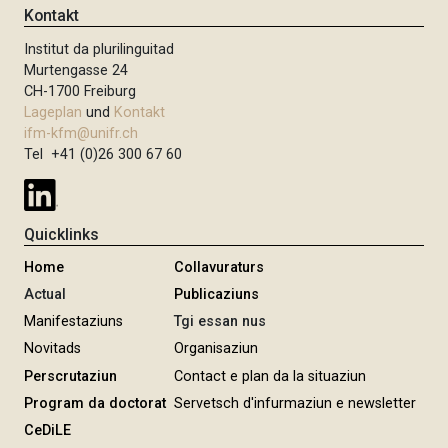
Kontakt
Institut da plurilinguitad
Murtengasse 24
CH-1700 Freiburg
Lageplan
und
Kontakt
ifm-kfm@unifr.ch
Tel +41 (0)26 300 67 60
Quicklinks
Home
Collavuraturs
Actual
Publicaziuns
Manifestaziuns
Tgi essan nus
Novitads
Organisaziun
Perscrutaziun
Contact e plan da la situaziun
Program da doctorat
Servetsch d'infurmaziun e newsletter
CeDiLE