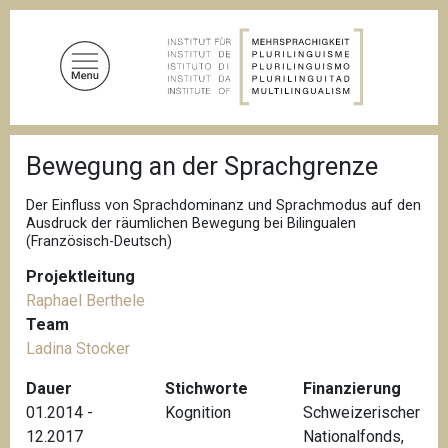
D
i
r
e
k
t
P
z
Bewegung an der Sprachgrenze
f
u
a
d
m
Der Einfluss von Sprachdominanz und Sprachmodus auf den
n
Ausdruck der räumlichen Bewegung bei Bilingualen
I
a
(Französisch-Deutsch)
n
v
i
h
Projektleitung
g
a
Raphael Berthele
a
l
t
Team
i
t
Ladina Stocker
o
n
Dauer
Stichworte
Finanzierung
01.2014 -
Kognition
Schweizerischer
12.2017
Nationalfonds,