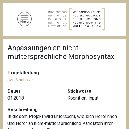
D
i
r
e
k
t
P
z
Anpassungen an nicht-
f
u
a
muttersprachliche Morphosyntax
d
m
n
I
a
n
v
Projektleitung
i
h
Jan Vanhove
g
a
a
Dauer
Stichworte
l
t
01.2018
Kognition
,
Input
i
t
o
n
Beschreibung
In diesem Projekt wird untersucht, wie sich Hörerinnen
und Hörer an nicht-muttersprachliche Varietäten ihrer