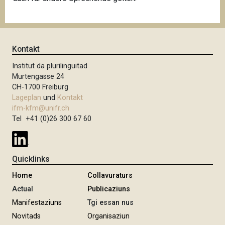
Kontakt
Institut da plurilinguitad
Murtengasse 24
CH-1700 Freiburg
Lageplan
und
Kontakt
ifm-kfm@unifr.ch
Tel +41 (0)26 300 67 60
Quicklinks
Home
Collavuraturs
Actual
Publicaziuns
Manifestaziuns
Tgi essan nus
Novitads
Organisaziun