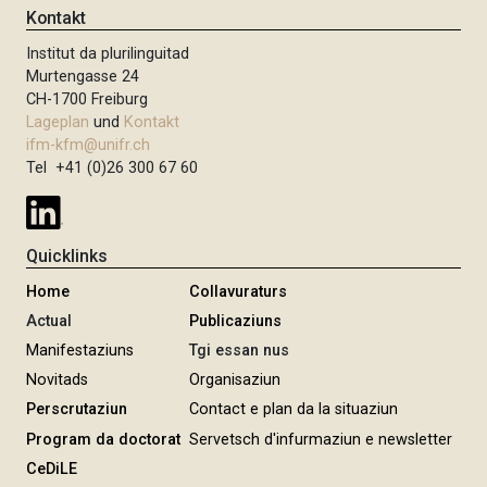
Kontakt
Institut da plurilinguitad
Murtengasse 24
CH-1700 Freiburg
Lageplan
und
Kontakt
ifm-kfm@unifr.ch
Tel +41 (0)26 300 67 60
Quicklinks
Home
Collavuraturs
Actual
Publicaziuns
Manifestaziuns
Tgi essan nus
Novitads
Organisaziun
Perscrutaziun
Contact e plan da la situaziun
Program da doctorat
Servetsch d'infurmaziun e newsletter
CeDiLE