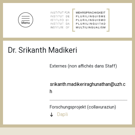
D
i
r
e
k
t
P
z
Dr. Srikanth Madikeri
f
u
a
d
m
n
Externes (non affichés dans Staff)
I
a
n
v
i
h
srikanth.madikeriraghunathan@uzh.c
g
a
h
a
l
t
i
t
Forschungsprojekt (collavuraziun)
o
n
Dapli