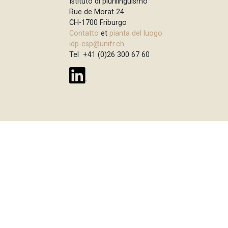
Istituto di plurilinguismo
p
n
Rue de Morat 24
a
c
CH-1700 Friburgo
Contatto
et
pianta del luogo
i
n
idp-csp@unifr.ch
p
e
Tel +41 (0)26 300 67 60
a
l
e