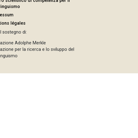
ro scientifico di competenza per il
ilinguismo
ressum
ions légales
l sostegno di:
azione Adolphe Merkle
zione per la ricerca e lo sviluppo del
linguismo