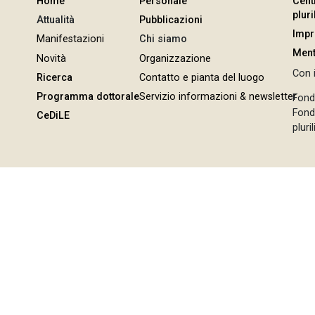
Home
Personale
Cent
plur
Attualità
Pubblicazioni
Imp
Manifestazioni
Chi siamo
Ment
Novità
Organizzazione
Con i
Ricerca
Contatto e pianta del luogo
Programma dottorale
Servizio informazioni & newsletter
Fond
Fonda
CeDiLE
pluri