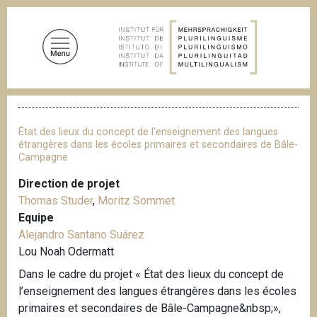
A
l
l
e
r
a
F
u
i
c
l
État des lieux du concept de l’enseignement des langues
d
o
étrangères dans les écoles primaires et secondaires de Bâle-
'
Campagne
n
A
t
r
Direction de projet
i
e
Thomas Studer
,
Moritz Sommet
a
n
n
Equipe
u
e
Alejandro Santano Suárez
p
Lou Noah Odermatt
r
Dans le cadre du projet « État des lieux du concept de
i
l’enseignement des langues étrangères dans les écoles
n
primaires et secondaires de Bâle-Campagne&nbsp;»,
c