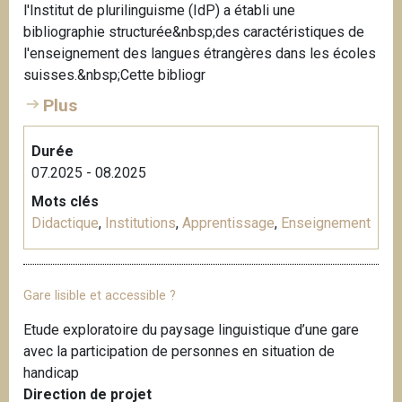
l'Institut de plurilinguisme (IdP) a établi une
i
bibliographie structurée&nbsp;des caractéristiques de
p
l'enseignement des langues étrangères dans les écoles
a
suisses.&nbsp;Cette bibliogr
l
Plus
Durée
07.2025 - 08.2025
Mots clés
Didactique
,
Institutions
,
Apprentissage
,
Enseignement
Gare lisible et accessible ?
Etude exploratoire du paysage linguistique d’une gare
avec la participation de personnes en situation de
handicap
Direction de projet