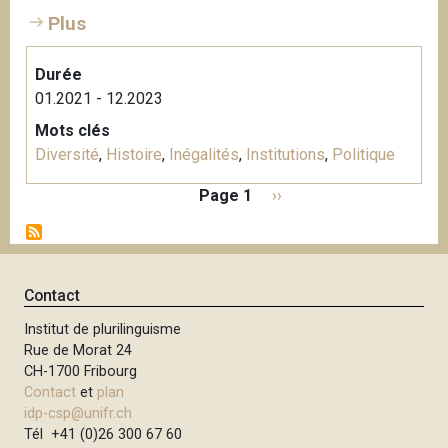
Plus
Durée
01.2021 - 12.2023
Mots clés
Diversité
,
Histoire
,
Inégalités
,
Institutions
,
Politique
P
Page 1
P
››
a
a
g
g
i
e
n
s
Contact
a
u
t
Institut de plurilinguisme
i
i
Rue de Morat 24
v
o
CH-1700 Fribourg
a
n
Contact
et
plan
n
idp-csp@unifr.ch
t
Tél +41 (0)26 300 67 60