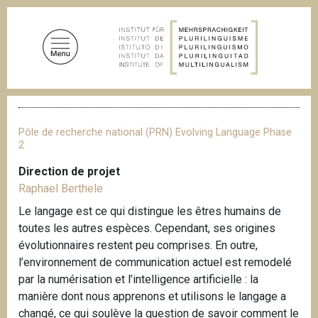
A
l
l
e
r
a
F
u
i
c
l
Pôle de recherche national (PRN) Evolving Language Phase
d
o
2
'
n
A
Direction de projet
t
r
Raphael Berthele
i
e
a
Le langage est ce qui distingue les êtres humains de
n
n
toutes les autres espèces. Cependant, ses origines
u
e
évolutionnaires restent peu comprises. En outre,
p
l’environnement de communication actuel est remodelé
r
par la numérisation et l’intelligence artificielle : la
i
manière dont nous apprenons et utilisons le langage a
n
changé, ce qui soulève la question de savoir comment le
c