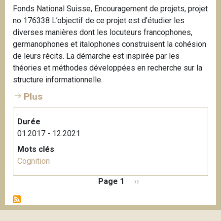
Fonds National Suisse, Encouragement de projets, projet
no 176338 L’objectif de ce projet est d’étudier les
diverses manières dont les locuteurs francophones,
germanophones et italophones construisent la cohésion
de leurs récits. La démarche est inspirée par les
théories et méthodes développées en recherche sur la
structure informationnelle.
Plus
Durée
01.2017 - 12.2021
Mots clés
Cognition
P
Page 1
P
››
a
a
g
g
i
e