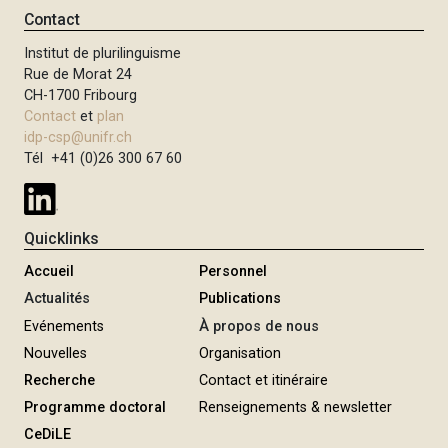
n
s
Contact
a
u
t
Institut de plurilinguisme
i
i
Rue de Morat 24
v
o
CH-1700 Fribourg
a
n
Contact
et
plan
n
idp-csp@unifr.ch
t
Tél +41 (0)26 300 67 60
e
Quicklinks
Accueil
Personnel
Actualités
Publications
Evénements
À propos de nous
Nouvelles
Organisation
Recherche
Contact et itinéraire
Programme doctoral
Renseignements & newsletter
CeDiLE