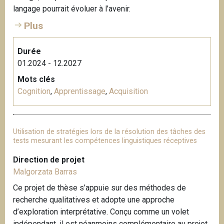
langage pourrait évoluer à l’avenir.
i
p
Plus
a
l
Durée
01.2024 - 12.2027
Mots clés
Cognition
,
Apprentissage
,
Acquisition
Utilisation de stratégies lors de la résolution des tâches des
tests mesurant les compétences linguistiques réceptives
Direction de projet
Malgorzata Barras
Ce projet de thèse s’appuie sur des méthodes de
recherche qualitatives et adopte une approche
d’exploration interprétative. Conçu comme un volet
indépendant, il est néanmoins complémentaire au projet