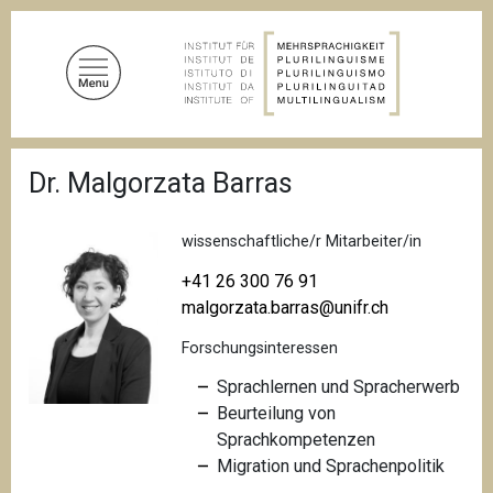
D
i
r
e
k
t
P
z
Dr. Malgorzata Barras
f
u
a
d
m
n
wissenschaftliche/r Mitarbeiter/in
I
a
n
v
+41 26 300 76 91
i
h
malgorzata.barras@unifr.ch
g
a
a
Forschungsinteressen
l
t
i
t
Sprachlernen und Spracherwerb
o
Beurteilung von
n
Sprachkompetenzen
Migration und Sprachenpolitik