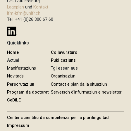
CH-1700 Freiburg
Lageplan
und
Kontakt
ifm-kfm@unifr.ch
Tel +41 (0)26 300 67 60
Quicklinks
Home
Collavuraturs
Actual
Publicaziuns
Manifestaziuns
Tgi essan nus
Novitads
Organisaziun
Perscrutaziun
Contact e plan da la situaziun
Program da doctorat
Servetsch d'infurmaziun e newsletter
CeDiLE
Center scientific da cumpetenza per la plurilinguitad
Impressum