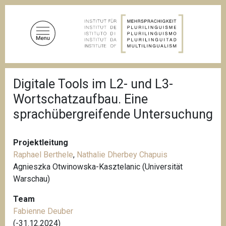
D
i
r
e
k
t
P
z
Digitale Tools im L2- und L3-
f
u
a
Wortschatzaufbau. Eine
d
m
n
sprachübergreifende Untersuchung
I
a
n
v
i
h
Projektleitung
g
a
a
Raphael Berthele
,
Nathalie Dherbey Chapuis
l
t
Agnieszka Otwinowska-Kasztelanic (Universität
i
t
Warschau)
o
n
Team
Fabienne Deuber
(-31.12.2024)