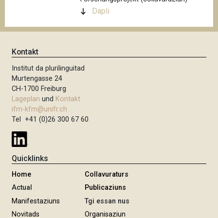
Dapli
Kontakt
Institut da plurilinguitad
Murtengasse 24
CH-1700 Freiburg
Lageplan
und
Kontakt
ifm-kfm@unifr.ch
Tel +41 (0)26 300 67 60
Quicklinks
Home
Collavuraturs
Actual
Publicaziuns
Manifestaziuns
Tgi essan nus
Novitads
Organisaziun