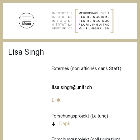
D
i
r
e
k
t
P
z
Lisa Singh
f
u
a
d
m
n
Externes (non affichés dans Staff)
I
a
n
v
i
h
lisa.singh@unifr.ch
g
a
a
Link
l
t
i
t
o
Forschungsprojekt (Leitung)
n
Dapli
Forschungsprojekt (collavuraziun)