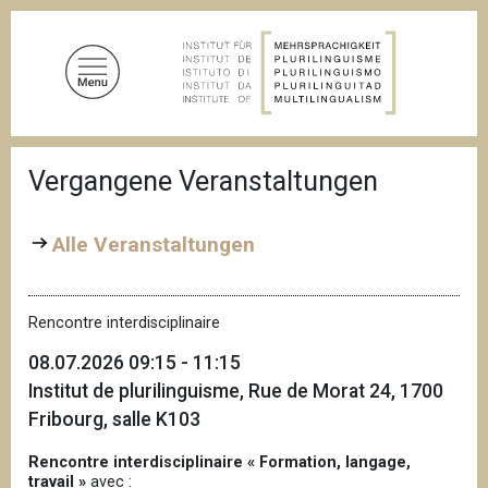
D
i
r
e
k
t
P
z
Vergangene Veranstaltungen
f
u
a
d
m
n
Alle Veranstaltungen
I
a
n
v
i
h
g
Rencontre interdisciplinaire
a
a
l
t
08.07.2026 09:15 - 11:15
i
t
Institut de plurilinguisme, Rue de Morat 24, 1700
o
n
Fribourg, salle K103
Rencontre interdisciplinaire « Formation, langage,
travail »
avec :