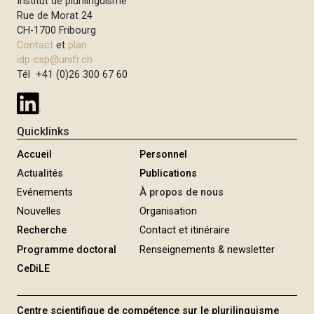
Institut de plurilinguisme
i
Rue de Morat 24
p
CH-1700 Fribourg
Contact
et
plan
a
idp-csp@unifr.ch
l
Tél +41 (0)26 300 67 60
Quicklinks
Accueil
Personnel
Actualités
Publications
Evénements
À propos de nous
Nouvelles
Organisation
Recherche
Contact et itinéraire
Programme doctoral
Renseignements & newsletter
CeDiLE
Centre scientifique de compétence sur le plurilinguisme