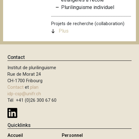
i
Plurilinguisme individuel
p
a
Projets de recherche (collaboration)
l
Plus
Contact
Institut de plurilinguisme
Rue de Morat 24
CH-1700 Fribourg
Contact
et
plan
idp-csp@unifr.ch
Tél +41 (0)26 300 67 60
Quicklinks
Accueil
Personnel