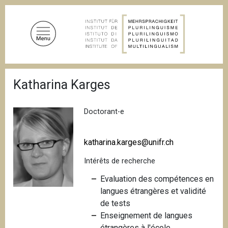
A
l
l
e
r
a
F
u
Katharina Karges
i
c
l
d
o
'
Doctorant-e
n
A
t
r
i
e
katharina.karges@unifr.ch
a
n
n
Intérêts de recherche
u
e
p
Evaluation des compétences en
r
langues étrangères et validité
i
de tests
n
Enseignement de langues
c
étrangères à l'école