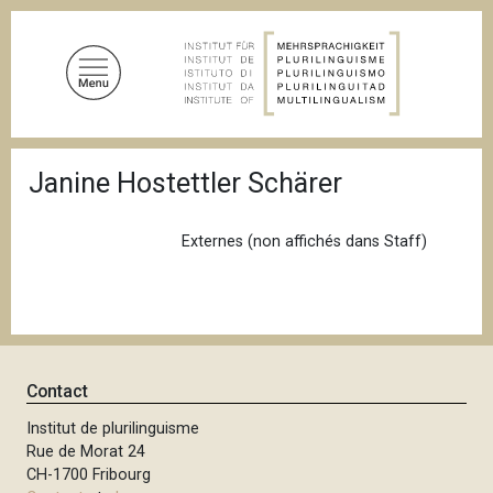
A
l
l
e
r
a
F
u
Janine Hostettler Schärer
i
c
l
d
o
'
Externes (non affichés dans Staff)
n
A
t
r
i
e
a
n
n
u
e
p
Contact
r
Institut de plurilinguisme
i
Rue de Morat 24
n
CH-1700 Fribourg
c