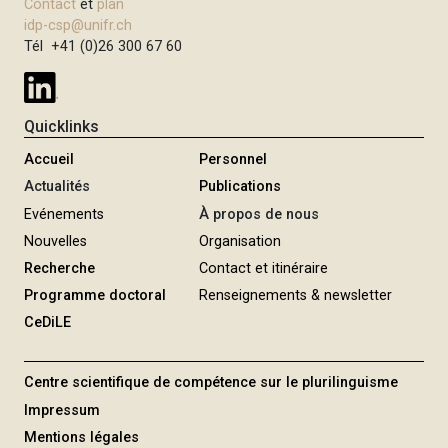
Contact
et
plan
i
idp-csp@unifr.ch
p
Tél +41 (0)26 300 67 60
a
l
Quicklinks
Accueil
Personnel
Actualités
Publications
Evénements
À propos de nous
Nouvelles
Organisation
Recherche
Contact et itinéraire
Programme doctoral
Renseignements & newsletter
CeDiLE
Centre scientifique de compétence sur le plurilinguisme
Impressum
Mentions légales