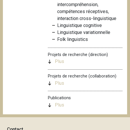
intercompréhension,
i
compétences réceptives,
p
interaction cross-linguistique
a
Linguistique cognitive
l
Linguistique variationnelle
Folk linguistics
Projets de recherche (direction)
Plus
Projets de recherche (collaboration)
Plus
Publications
Plus
Contact