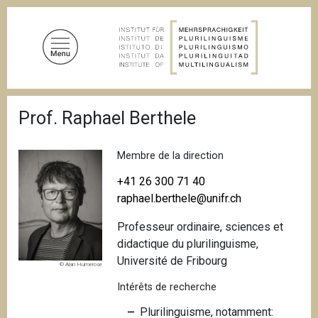
A
l
l
e
r
a
F
u
Prof. Raphael Berthele
i
c
l
d
o
'
Membre de la direction
n
A
t
r
+41 26 300 71 40
i
e
raphael.berthele@unifr.ch
a
n
n
Professeur ordinaire, sciences et
u
e
didactique du plurilinguisme,
p
Université de Fribourg
r
© Alan Humerose
i
Intérêts de recherche
n
Plurilinguisme, notamment:
c