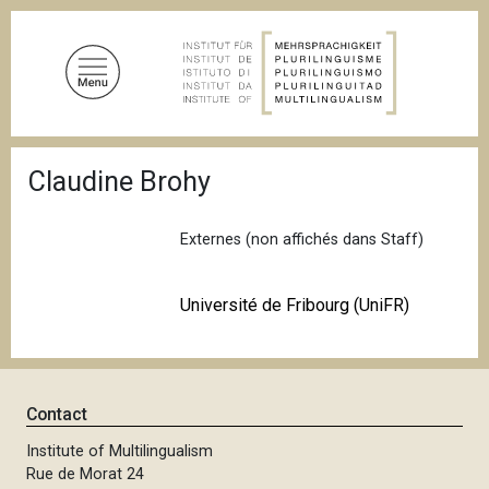
S
k
i
p
t
o
B
m
Claudine Brohy
r
a
e
a
i
d
Externes (non affichés dans Staff)
n
c
c
r
u
o
Université de Fribourg (UniFR)
m
n
b
t
e
n
Contact
t
Institute of Multilingualism
Rue de Morat 24