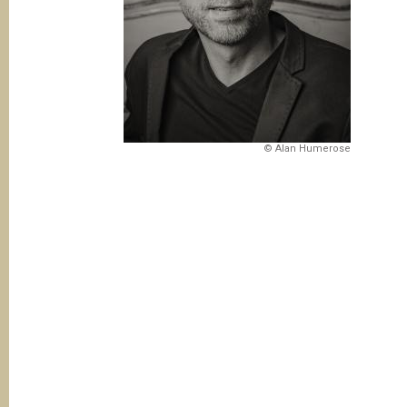
t
i
o
n
© Alan Humerose