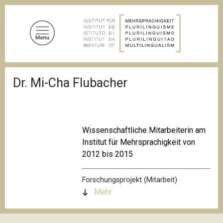
D
i
r
e
k
t
P
z
Dr. Mi-Cha Flubacher
f
u
a
d
m
n
I
a
n
v
Wissenschaftliche Mitarbeiterin am
i
h
Institut für Mehrsprachigkeit von
g
a
a
2012 bis 2015
l
t
i
t
o
Forschungsprojekt (Mitarbeit)
n
Mehr