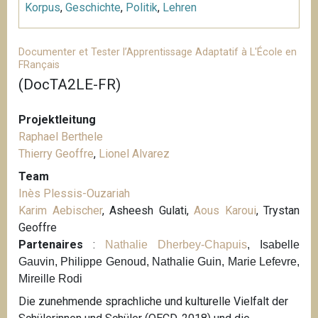
Korpus
,
Geschichte
,
Politik
,
Lehren
Documenter et Tester l’Apprentissage Adaptatif à L'École en
FRançais
(DocTA2LE-FR)
Projektleitung
Raphael Berthele
Thierry Geoffre
,
Lionel Alvarez
Team
Inès Plessis-Ouzariah
Karim Aebischer
, Asheesh Gulati,
Aous Karoui
, Trystan
Geoffre
Partenaires
:
Nathalie Dherbey-Chapuis
, Isabelle
Gauvin, Philippe Genoud, Nathalie Guin, Marie Lefevre,
Mireille Rodi
Die zunehmende sprachliche und kulturelle Vielfalt der