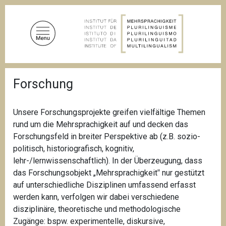
D
i
r
e
k
t
P
z
Forschung
f
u
a
d
m
n
Unsere Forschungsprojekte greifen vielfältige Themen
I
a
rund um die Mehrsprachigkeit auf und decken das
n
v
i
Forschungsfeld in breiter Perspektive ab (z.B. sozio-
h
g
politisch, historiografisch, kognitiv,
a
a
lehr-/lernwissenschaftlich). In der Überzeugung, dass
l
t
i
das Forschungsobjekt „Mehrsprachigkeit‟ nur gestützt
t
o
auf unterschiedliche Disziplinen umfassend erfasst
n
werden kann, verfolgen wir dabei verschiedene
disziplinäre, theoretische und methodologische
Zugänge: bspw. experimentelle, diskursive,